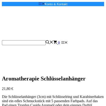
Zum
Konto & Kontakt
Inhalt
springen
Menü
0
Aromatherapie Schlüsselanhänger
21,80
€
Die Schlüsselanhänger (3cm) mit Schlüsselring und Karabinerhaken
sind ein edles Schmuckstück mit 5 passenden Farbpads. Auf das
Pad einen Tropfen Casida Aromaöl oder dein eigenes Duftöl.