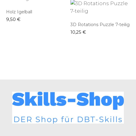
sortiert
Holz Igelball
9,50
€
3D Rotations Puzzle 7-teilig
10,25
€