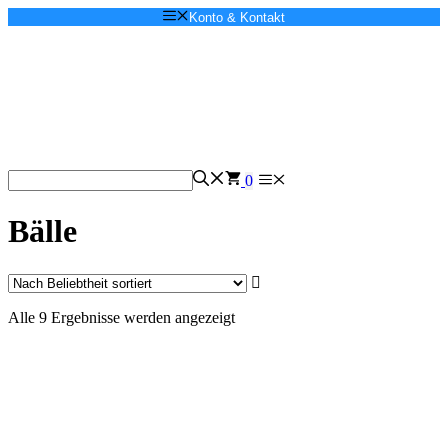
Zum
Konto & Kontakt
Inhalt
springen
Menü
0
Bälle
Nach
Alle 9 Ergebnisse werden angezeigt
Beliebtheit
sortiert