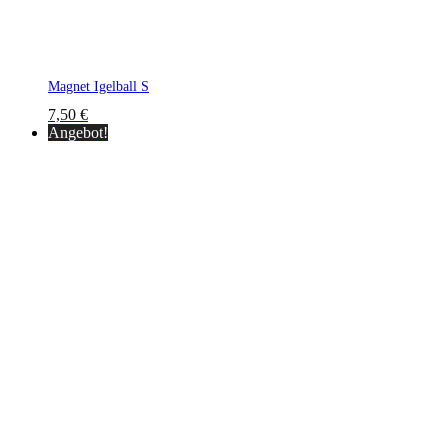
Magnet Igelball S
7,50
€
Angebot!