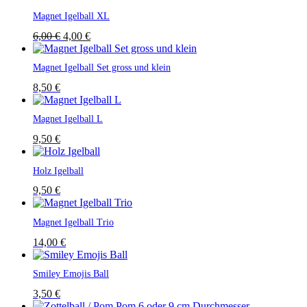
Magnet Igelball XL
Ursprünglicher
Aktueller
6,00
€
4,00
€
Preis
Preis
war:
ist:
Magnet Igelball Set gross und klein
6,00 €
4,00 €.
8,50
€
Magnet Igelball L
9,50
€
Holz Igelball
9,50
€
Magnet Igelball Trio
14,00
€
Smiley Emojis Ball
3,50
€