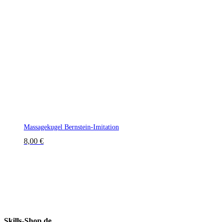
Massagekugel Bernstein-Imitation
8,00
€
Skills-Shop.de